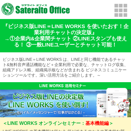
『ビジネス版LINE＝LINE WORKS を使いたおす！企
業利用チャットの決定版』
→①企業内&企業間チャット ②LINEスタンプも使え
る！ ③一般LINEユーザーとチャット可能！
ビジネス版LINE＝LINE WORKS は、LINEと同じ機能であるチャッ
ト&無料音声通話機能など＋企業利用で必要な、チャットログ収集、
組織アドレス帳、組織掲示板などが含まれる ビジネスコミュニケー
ションツールです。深い活用方法をご紹介します。～
＜LINE WORKS オンラインセミナー：
基本機能編
＞